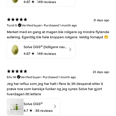
4.67
★ ·
149 reviews
21 days ago
Turid G.
Verified buyer
•
Purchased 1 month ago
Merket med en gang at magen ble roligere og mindre flytende
avføring. Egentlig ble hele kroppen roligere. Veldig fornøyd 😁
Solve DGS¹⁵ (tidligere navn: UltiMage) – 350g (30 dager)
4.67
★ ·
149 reviews
23 days ago
Eiliv M.
Verified buyer
•
Purchased 1 month ago
Jeg har reflux som jeg har hatt i flere år, litt desperat etter å
prøve noe som kanskje funker og jeg synes Solve har gjort
hverdagen litt lettere
Solve DGS¹⁵
4.7
★ ·
36 reviews