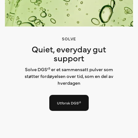
SOLVE
Quiet, everyday gut
support
Solve DGS¹⁵ er et sammensatt pulver som
støtter fordøyelsen over tid, som en del av
hverdagen
Utforsk DGS¹⁵