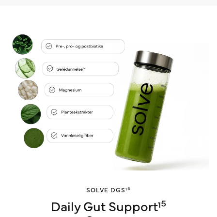
SOLVE DGS¹⁵
Daily Gut Support¹⁵