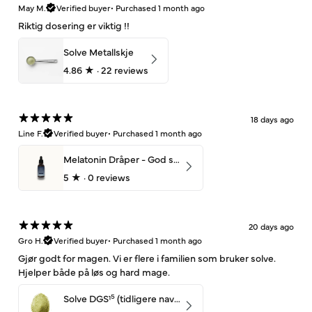
May M.
Verified buyer
•
Purchased 1 month ago
Riktig dosering er viktig !!
Solve Metallskje
4.86
★ ·
22 reviews
18 days ago
Line F.
Verified buyer
•
Purchased 1 month ago
Melatonin Dråper - God søvn (+)
5
★ ·
0 reviews
20 days ago
Gro H.
Verified buyer
•
Purchased 1 month ago
Gjør godt for magen. Vi er flere i familien som bruker solve.
Hjelper både på løs og hard mage.
Solve DGS¹⁵ (tidligere navn: UltiMage) – 350g (30 dager)