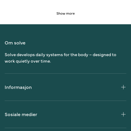
Show more
Om solve
Solve develops daily systems for the body – designed to
work quietly over time.
Informasjon
Kundeservice
Vilkår og betingelser
Sosiale medier
Personvernerklæring
Instagram