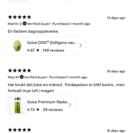
15 days ago
Martin S.
Verified buyer
•
Purchased 1 month ago
En fastere dagsopplevelse.
Solve DGS¹⁵ (tidligere navn: UltiMage) – 350g (30 dager)
4.67
★ ·
149 reviews
18 days ago
May M.
Verified buyer
•
Purchased 1 month ago
Har brukt det bare en måned . Fordøyelsen er blitt bedre , men
fortsatt mye luft i magen
Solve Premium flaske
4.73
★ ·
29 reviews
18 days ago