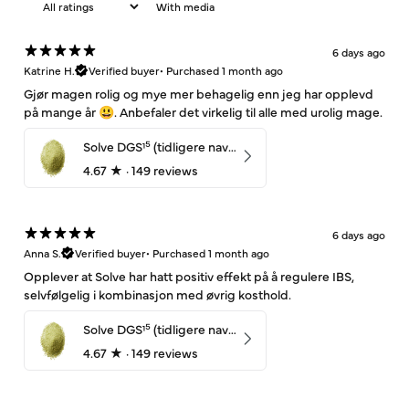
With media
6 days ago
Katrine H.
Verified buyer
•
Purchased 1 month ago
Gjør magen rolig og mye mer behagelig enn jeg har opplevd
på mange år 😃. Anbefaler det virkelig til alle med urolig mage.
Solve DGS¹⁵ (tidligere navn: UltiMage) – 350g (30 dager)
4.67
★ ·
149 reviews
6 days ago
Anna S.
Verified buyer
•
Purchased 1 month ago
Opplever at Solve har hatt positiv effekt på å regulere IBS,
selvfølgelig i kombinasjon med øvrig kosthold.
Solve DGS¹⁵ (tidligere navn: UltiMage) – 350g (30 dager)
4.67
★ ·
149 reviews