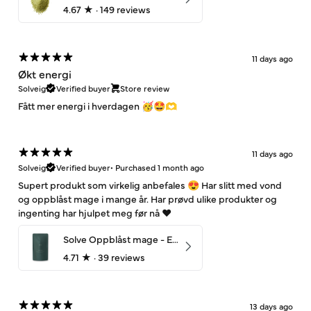
4.67
★ ·
149 reviews
11 days ago
Økt energi
Solveig
Verified buyer
Store review
Fått mer energi i hverdagen 🥳🤩🫶
11 days ago
Solveig
Verified buyer
•
Purchased 1 month ago
Supert produkt som virkelig anbefales 😍 Har slitt med vond
og oppblåst mage i mange år. Har prøvd ulike produkter og
ingenting har hjulpet meg før nå ❤️
Solve Oppblåst mage - Enzymes¹⁰
4.71
★ ·
39 reviews
13 days ago