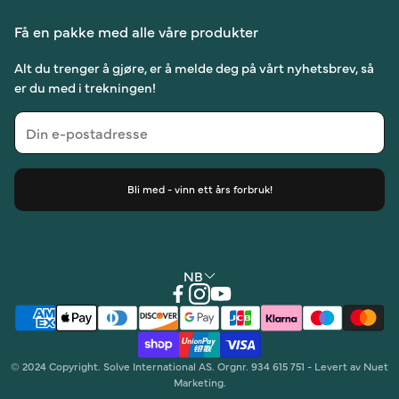
Om oss
YouTube
Få en pakke med alle våre produkter
Hva andre sier
Facebook
Alt du trenger å gjøre, er å melde deg på vårt nyhetsbrev, så
er du med i trekningen!
Bli med - vinn ett års forbruk!
NB
© 2024 Copyright. Solve International AS. Orgnr. 934 615 751 - Levert av Nuet
Marketing.