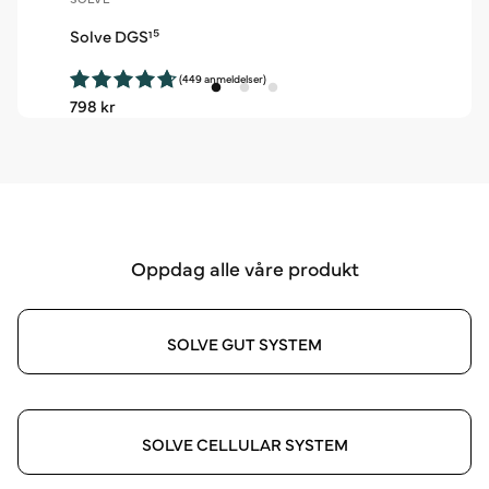
Solve DGS¹⁵
(449 anmeldelser)
Vanlig
798 kr
pris
Oppdag alle våre produkt
SOLVE GUT SYSTEM
SOLVE CELLULAR SYSTEM