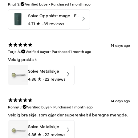
Knut S.
Verified buyer
•
Purchased 1 month ago
Solve Oppblåst mage - Enzymes¹⁰
4.71
★ ·
39 reviews
14 days ago
Terje Å.
Verified buyer
•
Purchased 1 month ago
Veldig praktisk
Solve Metallskje
4.86
★ ·
22 reviews
14 days ago
Ronny J.
Verified buyer
•
Purchased 1 month ago
Veldig bra skje, som gjør der superenkelt å beregne mengde.
Solve Metallskje
4.86
★ ·
22 reviews