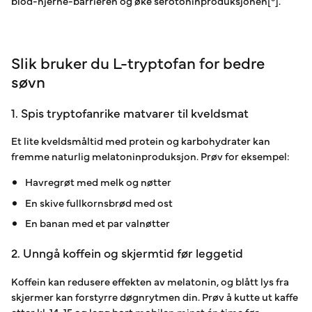
blod-hjerne-barrieren og øke serotoninproduksjonen[⁵].
Slik bruker du L-tryptofan for bedre
søvn
1. Spis tryptofanrike matvarer til kveldsmat
Et lite kveldsmåltid med protein og karbohydrater kan
fremme naturlig melatoninproduksjon. Prøv for eksempel:
Havregrøt med melk og nøtter
En skive fullkornsbrød med ost
En banan med et par valnøtter
2. Unngå koffein og skjermtid før leggetid
Koffein kan redusere effekten av melatonin, og blått lys fra
skjermer kan forstyrre døgnrytmen din. Prøv å kutte ut kaffe
etter kl. 14-15 og legg bort mobilen
minst
én time før