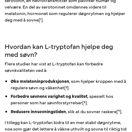
serotonin, en nevrotransmitter som påvirker humør og
velvære. En del av serotoninet omdannes videre til
melatonin, hormonet som regulerer døgnrytmen og hjelper
deg med å sovne[¹].
Hvordan kan L-tryptofan hjelpe deg
med søvn?
Flere studier har vist at L-tryptofan kan forbedre
søvnkvaliteten ved å:
Øke melatoninproduksjonen
, som hjelper kroppen med å
regulere søvn og våkenhet[²].
Forbedre søvnens varighet og kvalitet
, spesielt hos
personer som har søvnforstyrrelser[³].
Redusere innsovningstiden
, slik at du sovner raskere[⁴].
I tillegg kan L-tryptofan bidra til en mer stabil døgnrytme,
noe som gjør det lettere å våkne uthvilt og sovne til riktig tid