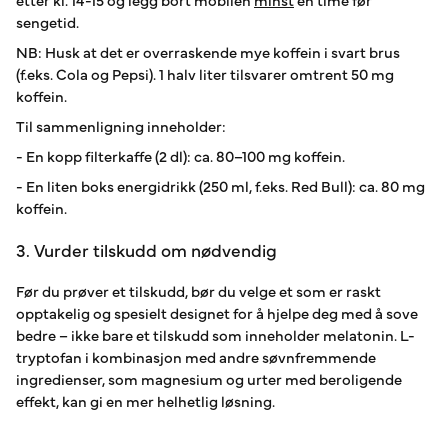
sengetid.
NB: Husk at det er overraskende mye koffein i svart brus
(f.eks. Cola og Pepsi). 1 halv liter tilsvarer omtrent 50 mg
koffein.
Til sammenligning inneholder:
- En kopp filterkaffe (2 dl): ca. 80–100 mg koffein.
- En liten boks energidrikk (250 ml, f.eks. Red Bull): ca. 80 mg
koffein.
3. Vurder tilskudd om nødvendig
Før du prøver et tilskudd, bør du velge et som er raskt
opptakelig og spesielt designet for å hjelpe deg med å sove
bedre – ikke bare et tilskudd som inneholder melatonin. L-
tryptofan i kombinasjon med andre søvnfremmende
ingredienser, som magnesium og urter med beroligende
effekt, kan gi en mer helhetlig løsning.