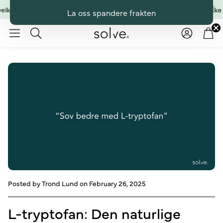
elkomstpakke
Finn ut om Solve DGS¹⁵ passer deg - få velkomstpakke
F
La oss spandere frakten
Konto
Han
Søk
Posted by Trond Lund
on February 26, 2025
L-tryptofan: Den naturlige