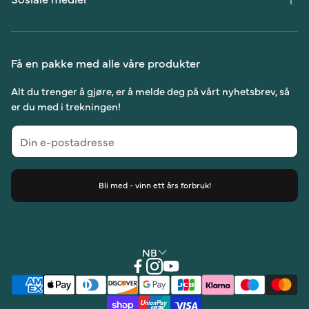
Personvernerklæring
Instagram
Om oss
YouTube
Få en pakke med alle våre produkter
Hva andre sier
Facebook
Alt du trenger å gjøre, er å melde deg på vårt nyhetsbrev, så
er du med i trekningen!
Bli med - vinn ett års forbruk!
NB