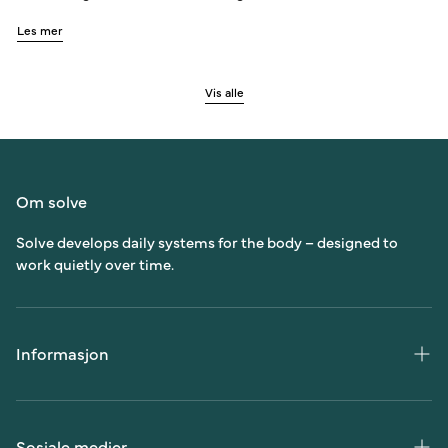
Les mer
Vis alle
Om solve
Solve develops daily systems for the body – designed to
work quietly over time.
Informasjon
Kundeservice
Vilkår og betingelser
Sosiale medier