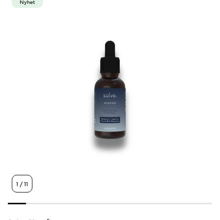
Nyhet
Lieberman, H. R. et al. (2016).
Tryptophan intake and its
effects on human cognition, mood, and sleep.
Nutrition
Reviews, 74(7), 444–455.
Hartmann, E. (1982).
Effects of L-tryptophan on sleepiness
and sleep.
Journal of Psychiatric Research, 17(2), 107–113.
Schneider-Helmert, D. et al. (1986).
L-tryptophan,
benzodiazepines and insomnia: A comparative study.
Human Neurobiology, 5(1), 43–48.
Wurtman, R. J. & Wurtman, J. J. (1989).
Carbohydrates
and depression.
Scientific American, 260(1), 68–75.
Fernstrom, J. D. (2012).
Effects and side effects of dietary
L-tryptophan supplementation: A review.
Journal of
Nutrition, 142(12), 2236S–2245S.
1
/
11