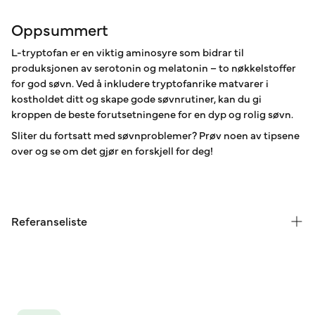
Oppsummert
L-tryptofan er en viktig aminosyre som bidrar til
produksjonen av serotonin og melatonin – to nøkkelstoffer
for god søvn. Ved å inkludere tryptofanrike matvarer i
kostholdet ditt og skape gode søvnrutiner, kan du gi
kroppen de beste forutsetningene for en dyp og rolig søvn.
Sliter du fortsatt med søvnproblemer? Prøv noen av tipsene
over og se om det gjør en forskjell for deg!
Referanseliste
Richard, D. M. et al. (2009).
L-tryptophan: Basic metabolic
functions, behavioral research and therapeutic
indications.
International Journal of Tryptophan
Research, 2, 45–60.